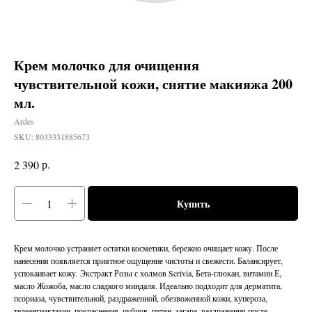
Крем молочко для очищения
чувствительной кожи, снятие макияжа 200
мл.
Ardes
SKU:
8033331885673
р.
2 390
Купить
Крем молочко устраняет остатки косметики, бережно очищает кожу. После
нанесения появляется приятное ощущение чистоты и свежести. Балансирует,
успокаивает кожу. Экстракт Розы с холмов Scrivia, Бета-глюкан, витамин Е,
масло Жожоба, масло сладкого миндаля. Идеально подходит для дерматита,
псориаза, чувствительной, раздраженной, обезвоженной кожи, купероза,
телеангиэктазии, покраснения, рубцов, пятен, загара, раздражения после