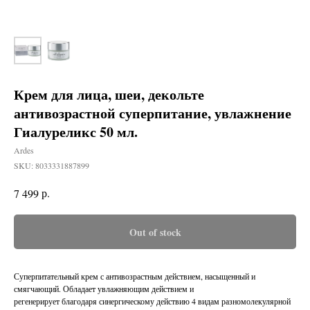
Крем для лица, шеи, декольте
антивозрастной суперпитание, увлажнение
Гиалуреликс 50 мл.
Ardes
SKU:
8033331887899
р.
7 499
Out of stock
Суперпитательный крем с антивозрастным действием, насыщенный и
смягчающий. Обладает увлажняющим действием и
регенерирует благодаря синергическому действию 4 видам разномолекулярной