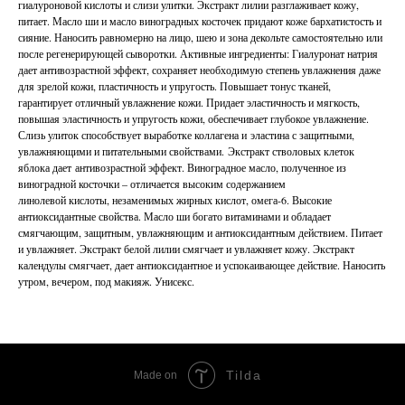
гиалуроновой кислоты и слизи улитки. Экстракт лилии разглаживает кожу,
питает. Масло ши и масло виноградных косточек придают коже бархатистость и
сияние. Наносить равномерно на лицо, шею и зона декольте самостоятельно или
после регенерирующей сыворотки. Активные ингредиенты: Гиалуронат натрия
дает антивозрастной эффект, сохраняет необходимую степень увлажнения даже
для зрелой кожи, пластичность и упругость. Повышает тонус тканей,
гарантирует отличный увлажнение кожи. Придает эластичность и мягкость,
повышая эластичность и упругость кожи, обеспечивает глубокое увлажнение.
Слизь улиток способствует выработке коллагена и эластина с защитными,
увлажняющими и питательными свойствами. Экстракт стволовых клеток
яблока дает антивозрастной эффект. Виноградное масло, полученное из
виноградной косточки – отличается высоким содержанием
линолевой кислоты, незаменимых жирных кислот, омега-6. Высокие
антиоксидантные свойства. Масло ши богато витаминами и обладает
смягчающим, защитным, увлажняющим и антиоксидантным действием. Питает
и увлажняет. Экстракт белой лилии смягчает и увлажняет кожу. Экстракт
календулы смягчает, дает антиоксидантное и успокаивающее действие. Наносить
утром, вечером, под макияж. Унисекс.
Tilda
Made on