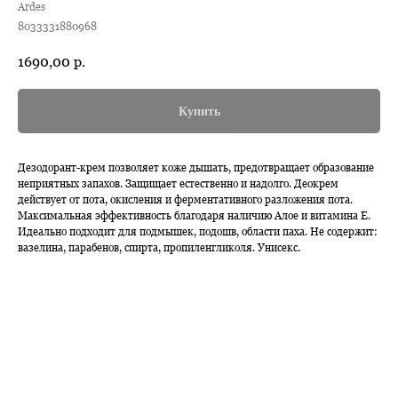
Ardes
8033331880968
1690,00
р.
Купить
Дезодорант-крем позволяет коже дышать, предотвращает образование
неприятных запахов. Защищает естественно и надолго. Деокрем
действует от пота, окисления и ферментативного разложения пота.
Максимальная эффективность благодаря наличию Алое и витамина Е.
Идеально подходит для подмышек, подошв, области паха. Не содержит:
вазелина, парабенов, спирта, пропиленгликоля. Унисекс.