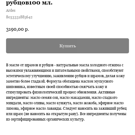
рубцов100 мл.
Ardes
8033331885642
3190,00
р.
Купить
В масле от шрамов и рубцов - натуральные масла холодного отжима с
высокими увлажняющими и питательными свойствами, способствуют
эстетическому улучшению, заживлению рубцов и шрамов, делая кожу
заметно более гладкой. Формула обогащена маслом мускусного
шиповника, известным своей способностью смягчать кожу и
стимулировать физиологический процесс обновления. Активные
ингредиенты: масло семян сои, масло макадамии, масло сладкого
миндаля, масло оливы, масло кунжута, масло жожоба, эфирное маcло
лимона, эфирное масло лаванды. Следует наносить на заживший рубец
или шрам (не наносить на открытую рану). Все ингредиенты получены
из сертифицированных органических культур.