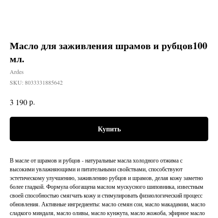
Масло для заживления шрамов и рубцов100
мл.
Ardes
SKU:
8033331885642
р.
3 190
Купить
В масле от шрамов и рубцов - натуральные масла холодного отжима с
высокими увлажняющими и питательными свойствами, способствуют
эстетическому улучшению, заживлению рубцов и шрамов, делая кожу заметно
более гладкой. Формула обогащена маслом мускусного шиповника, известным
своей способностью смягчать кожу и стимулировать физиологический процесс
обновления. Активные ингредиенты: масло семян сои, масло макадамии, масло
сладкого миндаля, масло оливы, масло кунжута, масло жожоба, эфирное маcло