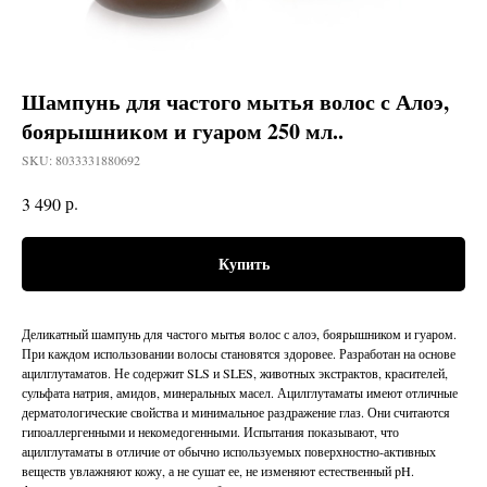
Шампунь для частого мытья волос с Алоэ,
боярышником и гуаром 250 мл..
SKU:
8033331880692
р.
3 490
Купить
Деликатный шампунь для частого мытья волос с алоэ, боярышником и гуаром.
При каждом использовании волосы становятся здоровее. Разработан на основе
ацилглутаматов. Не содержит SLS и SLES, животных экстрактов, красителей,
сульфата натрия, амидов, минеральных масел. Ацилглутаматы имеют отличные
дерматологические свойства и минимальное раздражение глаз. Они считаются
гипоаллергенными и некомедогенными. Испытания показывают, что
ацилглутаматы в отличие от обычно используемых поверхностно-активных
веществ увлажняют кожу, а не сушат ее, не изменяют естественный pH.