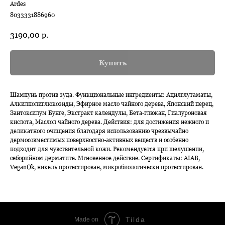
Ardes
8033331886960
3190,00
р.
Купить
Шампунь против зуда. Функциональные ингредиенты: Ацилглутаматы,
Алкилполиглюкозиды, Эфирное масло чайного дерева, Японский перец,
Зантоксилум Бунге, Экстракт календулы, Бета-глюкан, Гиалуроновая
кислота, Маслол чайного дерева. Действия: для достижения нежного и
деликатного очищения благодаря использованию чрезвычайно
дермосовместимых поверхностно-активных веществ и особенно
подходит для чувствительной кожи. Рекомендуется при шелушении,
себорийном дерматите. Мгновенное действие. Сертификаты: AIAB,
VeganOk, никель протестирован, микробиологически протестирован.
Tilda
Made on